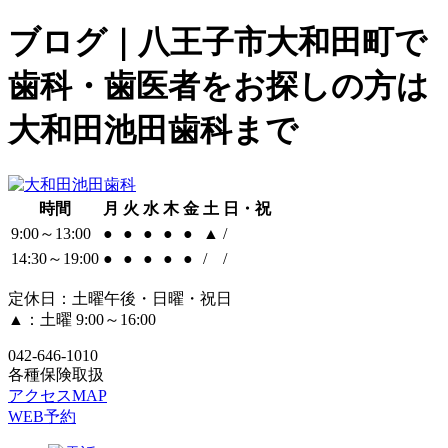
ブログ｜八王子市大和田町で
歯科・歯医者をお探しの方は
大和田池田歯科まで
時間
月
火
水
木
金
土
日・祝
9:00～13:00
●
●
●
●
●
▲
/
14:30～19:00
●
●
●
●
●
/
/
定休日：土曜午後・日曜・祝日
▲：土曜 9:00～16:00
042-646-1010
各種保険取扱
アクセスMAP
WEB予約