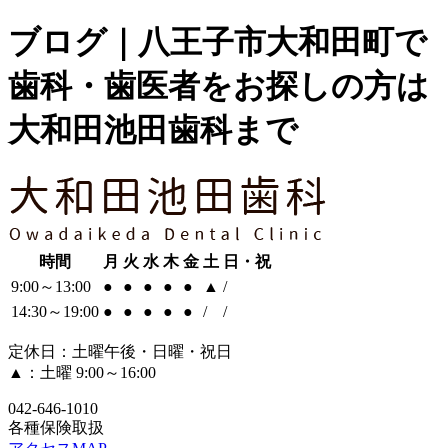
ブログ｜八王子市大和田町で
歯科・歯医者をお探しの方は
大和田池田歯科まで
時間
月
火
水
木
金
土
日・祝
9:00～13:00
●
●
●
●
●
▲
/
14:30～19:00
●
●
●
●
●
/
/
定休日：土曜午後・日曜・祝日
▲：土曜 9:00～16:00
042-646-1010
各種保険取扱