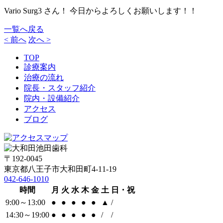
Vario Surg3 さん！ 今日からよろしくお願いします！！
一覧へ戻る
< 前へ
次へ >
TOP
診療案内
治療の流れ
院長・スタッフ紹介
院内・設備紹介
アクセス
ブログ
〒192-0045
東京都八王子市大和田町4-11-19
042-646-1010
時間
月
火
水
木
金
土
日・祝
9:00～13:00
●
●
●
●
●
▲
/
14:30～19:00
●
●
●
●
●
/
/