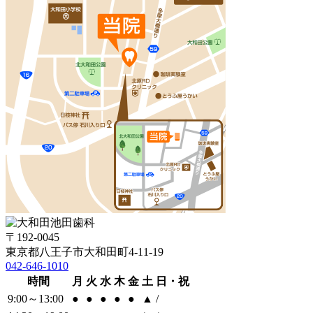
〒192-0045
東京都八王子市大和田町4-11-19
042-646-1010
時間
月
火
水
木
金
土
日・祝
9:00～13:00
●
●
●
●
●
▲
/