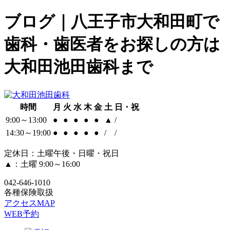
ブログ｜八王子市大和田町で
歯科・歯医者をお探しの方は
大和田池田歯科まで
時間
月
火
水
木
金
土
日・祝
9:00～13:00
●
●
●
●
●
▲
/
14:30～19:00
●
●
●
●
●
/
/
定休日：土曜午後・日曜・祝日
▲：土曜 9:00～16:00
042-646-1010
各種保険取扱
アクセスMAP
WEB予約